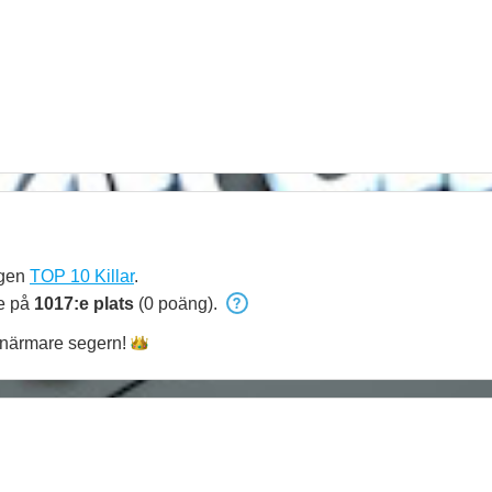
ngen
TOP 10 Killar
.
de på
1017:e plats
(0 poäng).
närmare
segern!