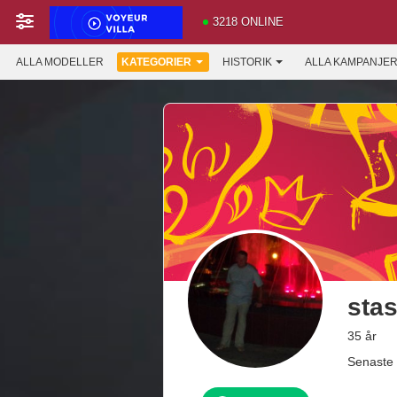
3218 ONLINE
ALLA MODELLER
KATEGORIER
HISTORIK
ALLA KAMPANJE
sta
35 år
Senaste 