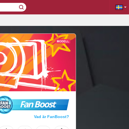
Fan Boost
Vad är FanBoost?