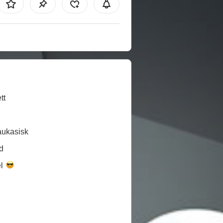
tt
aukasisk
d
el