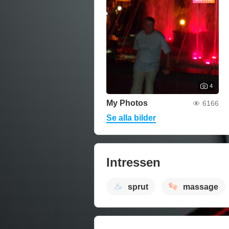
4
My Photos
6166
Se alla bilder
Intressen
sprut
massage