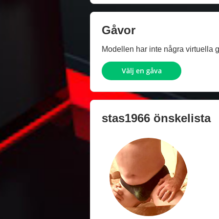
Gåvor
Modellen har inte några virtuella 
Välj en gåva
stas1966
önskelista