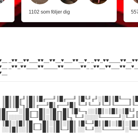
1102 som följer dig
557
♥__ _♥♥__♥♥___♥♥__♥♥__♥___♥♥__♥_ _♥♥_♥♥____♥♥__♥♥
♥__ _♥♥_♥♥____♥♥_____♥♥______♥♥_ _♥♥__♥♥___♥♥__♥_
♥__
 ║█║║█╓╜║█║║█╓──╜║█╓──╜ ║█╙╜╓╜░║█║║█╙──╖║
 ║█║║█╙╖║█║╓──╜█║╓──╜█║ ╙─╜╙──╜╙─╜╙────╜╙
║█╓──╜░║█╓─╖█║░║█╓╖█║ ║█╙─╖░░║█║░║█║░║█╙╜
║█║░░░░║█╙─╜█║░║█║║█╙╖ ╙─╜░░░░╙─────╜░╙─╜
 ║█║░║█║║█╓─╖█║░║█║░║█║ ║█╙─╜█║║█║░║█║░║█
 ░░║█║░░║█╙─╜█║░║█╙─╜█║ ░░╙─╜░░╙─────╜░╙─