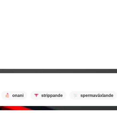
onani
strippande
spermaväxlande