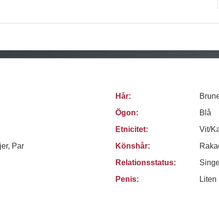
Hår:
Brune
Ögon:
Blå
Etnicitet:
Vit/K
jer, Par
Könshår:
Raka
Relationsstatus:
Sing
Penis:
Liten