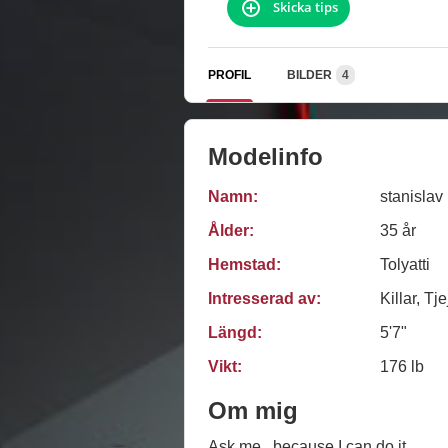
Skicka tips
PROFIL
BILDER
4
Modelinfo
Namn:
stanislav
Ålder:
35 år
Hemstad:
Tolyatti
Intresserad av:
Killar, Tje
Längd:
5'7"
Vikt:
176 lb
Om mig
Ask me...because I can do it.