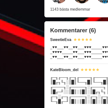
1143 bästa medlemmar
Kommentarer
(6)
SweetieEva
_♥♥___♥♥__♥♥___♥♥♥_____♥♥
_♥♥♥♥_____♥♥___♥♥♥_____♥♥
_♥♥___♥♥__♥♥___♥♥♥_____♥♥
KateBloom_del
╓─╖╓──╖╓─╖╓────╖╓────╖
║█╓╖╙╖░║█║╙──╖█║╙──╖█║
╓────╖░╓─────╖░╓────╖ 
║█╓─╜░░║█║░║█║░║█╓╖╙╖ 
╓─╖░╓─╖╓─────╖░╓─╖░╓─╖
╙─╖█╓─╜║█║░║█║░║█║░║█║