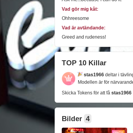
Vad gör mig kåt:
Ohhreesome
Vad är avtändande:
Greed and rudeness!
TOP 10 Killar
stas1966
deltar i tävli
Modellen är för närvaran
Skicka Tokens för att få
stas1966
Bilder
4
GRATIS