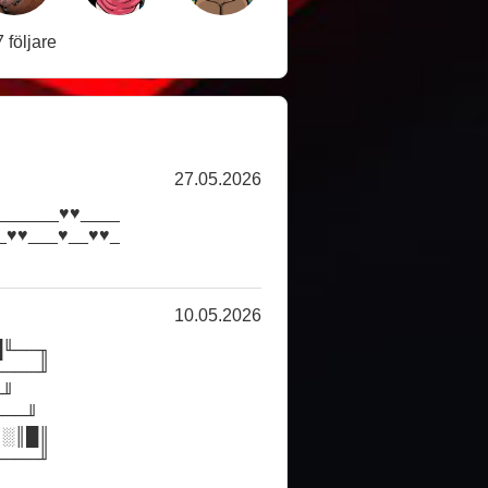
 följare
27.05.2026
______♥♥____
_♥♥___♥__♥♥_
10.05.2026
█╙──╖
────╜
╓╜
╙──╜
║░║█║
────╜